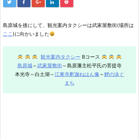
島原城を後にして、観光案内タクシーは武家屋敷街(場所は
ここ
)に向かいました
観光案内タクシー
Bコース
島原城
～
武家屋敷街
～島原藩主松平氏の菩提寺
本光寺～白土湖～
江東寺釈迦ねはん像
～
鯉の泳ぐ
まち