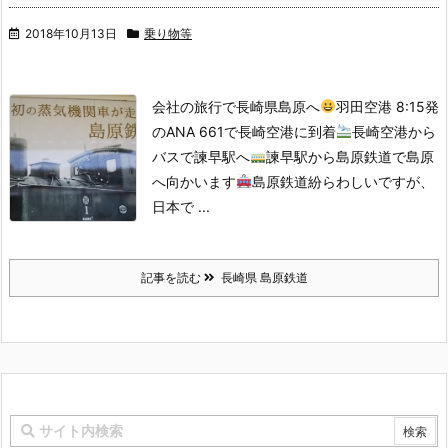
2018年10月13日
乗り物等
会社の旅行で長崎県島原へ
羽田空港 8:15発
のANA 661で長崎空港に到着
長崎空港から
バスで諫早駅へ
諫早駅から島原鉄道で島原
へ向かいます
島原鉄道
紛らわしいですが、
日本で ...
記事を読む
長崎県 島原鉄道