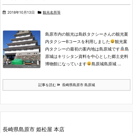
2018年10月13日
観光名所等
島原市内の観光は島鉄タクシーさんの観光案
内タクシーBコースを利用しました
観光案
内タクシーの最初の案内地は島原城です
島
原城はキリシタン資料を中心とした郷土史料
博物館になっています
島原城
島原城 ...
記事を読む
長崎県島原市 島原城
長崎県島原市 姫松屋 本店