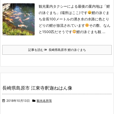
観光案内タクシーによる最後の案内地は「鯉
の泳ぐまち」(場所はここ)です
鯉の泳ぐま
ち
全長100メートルの湧き水の水路に色とり
どりの鯉が放流されています
その数、なん
と1500匹だそうです
鯉の泳ぐまち観 ...
記事を読む
長崎県島原市 鯉の泳ぐまち
長崎県島原市 江東寺釈迦ねはん像
2018年10月13日
観光名所等