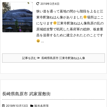
2019年3月4日
狭い道を通って墓地の間から階段を上ると江
東寺釈迦ねはん像がありました
場所はここ
になります
江東寺釈迦ねはん像
島原の乱の
原城総攻撃で戦死した幕府軍の総帥、板倉重
昌を追善するために建立されたとのことです
...
記事を読む
長崎県島原市 江東寺釈迦ねはん像
長崎県島原市 武家屋敷街
2018年10月13日
観光名所等