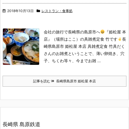
2018年10月13日
レストラン・食事処
会社の旅行で長崎県の島原市へ
『姫松屋 本
店』（場所はここ）の具雑煮定食 竹です
長
崎県島原市 姫松屋 本店 具雑煮定食 竹
具だく
さんのお雑煮ということで、薄い卵焼き、穴
子、ちくわ等々、今までお雑 ...
記事を読む
長崎県島原市 姫松屋 本店
長崎県 島原鉄道